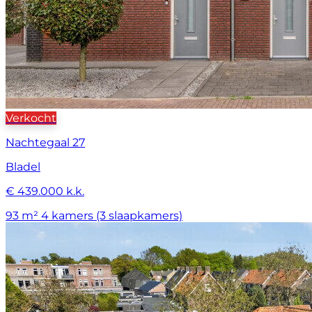
Verkocht
Nachtegaal 27
Bladel
€ 439.000 k.k.
93 m²
4 kamers (3 slaapkamers)