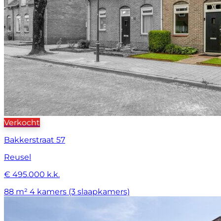
Verkocht
Bakkerstraat 57
Reusel
€ 495.000 k.k.
88 m²
4 kamers (3 slaapkamers)