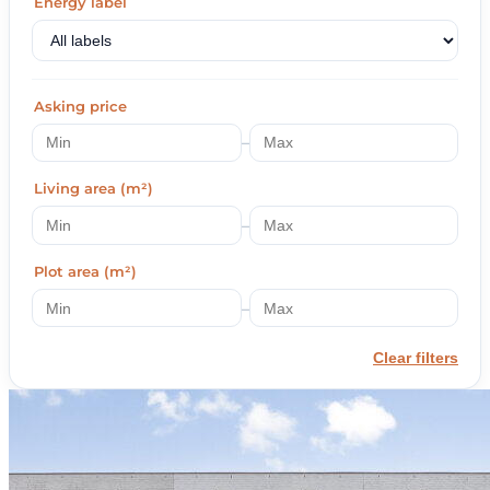
Energy label
Asking price
–
Living area (m²)
–
Plot area (m²)
–
Clear filters