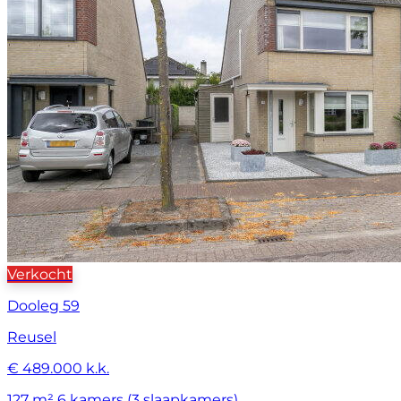
Verkocht
Dooleg 59
Reusel
€ 489.000 k.k.
127 m²
6 kamers (3 slaapkamers)