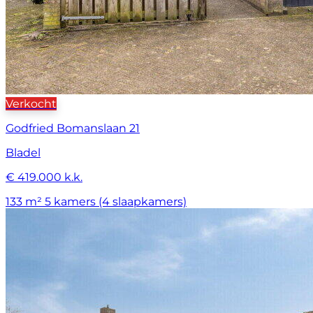
Verkocht
Godfried Bomanslaan 21
Bladel
€ 419.000 k.k.
133 m²
5 kamers (4 slaapkamers)