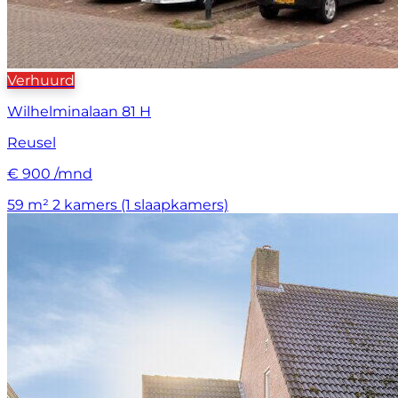
Verhuurd
Wilhelminalaan 81 H
Reusel
€ 900 /mnd
59 m²
2 kamers (1 slaapkamers)