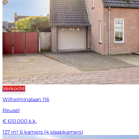
Verkocht
Wilhelminalaan 116
Reusel
€ 610.000 k.k.
137 m²
6 kamers (4 slaapkamers)