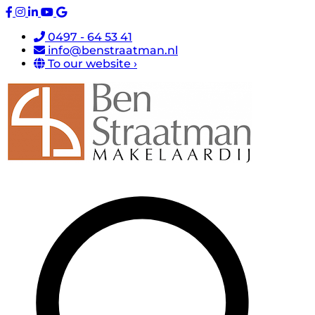
0497 - 64 53 41
info@benstraatman.nl
To our website ›