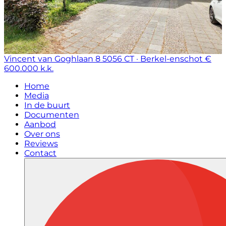
Vincent van Goghlaan 8
5056 CT · Berkel-enschot
€
600.000 k.k.
Home
Media
In de buurt
Documenten
Aanbod
Over ons
Reviews
Contact