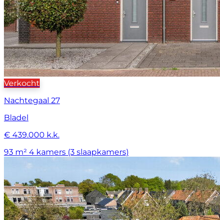
Verkocht
Nachtegaal 27
Bladel
€ 439.000 k.k.
93 m²
4 kamers (3 slaapkamers)