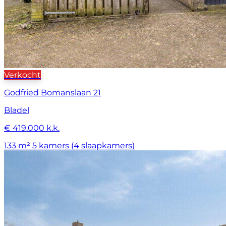
Verkocht
Godfried Bomanslaan 21
Bladel
€ 419.000 k.k.
133 m²
5 kamers (4 slaapkamers)