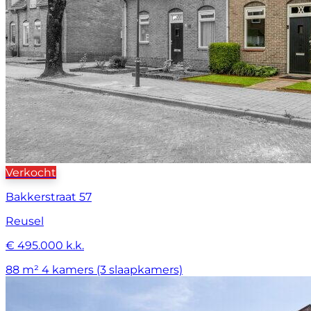
Verkocht
Bakkerstraat 57
Reusel
€ 495.000 k.k.
88 m²
4 kamers (3 slaapkamers)