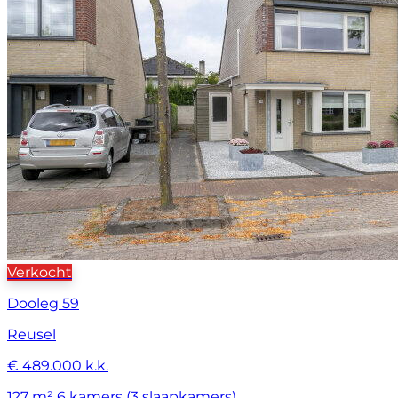
Verkocht
Dooleg 59
Reusel
€ 489.000 k.k.
127 m²
6 kamers (3 slaapkamers)