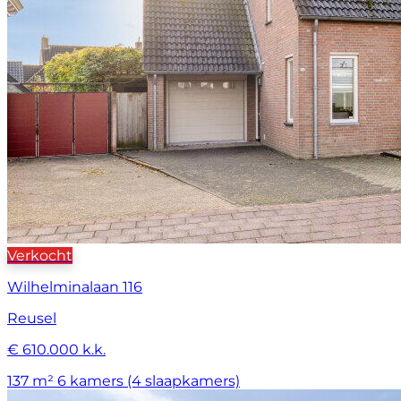
Verkocht
Wilhelminalaan 116
Reusel
€ 610.000 k.k.
137 m²
6 kamers (4 slaapkamers)