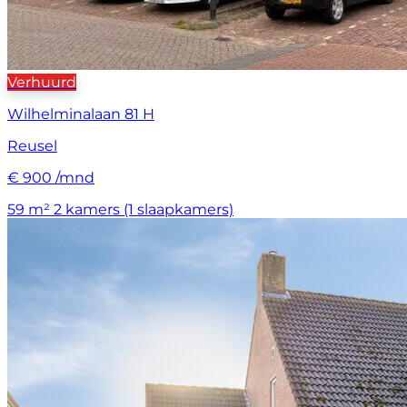
Verhuurd
Wilhelminalaan 81 H
Reusel
€ 900 /mnd
59 m²
2 kamers (1 slaapkamers)