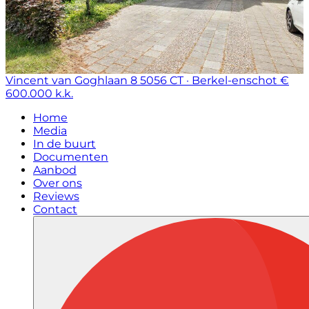
Vincent van Goghlaan 8
5056 CT · Berkel-enschot
€
600.000 k.k.
Home
Media
In de buurt
Documenten
Aanbod
Over ons
Reviews
Contact