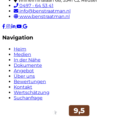
Wilhelminalaan 68, 5541 CZ Reusel
0497 - 64 53 41
info@benstraatman.nl
www.benstraatman.nl
Navigation
Heim
Medien
In der Nähe
Dokumente
Angebot
Über uns
Bewertungen
Kontakt
Wertschätzung
Suchanfrage