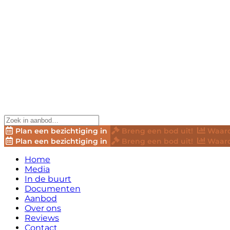
Plan een bezichtiging in
Breng een bod uit!
Waard
Plan een bezichtiging in
Breng een bod uit!
Waard
Home
Media
In de buurt
Documenten
Aanbod
Over ons
Reviews
Contact